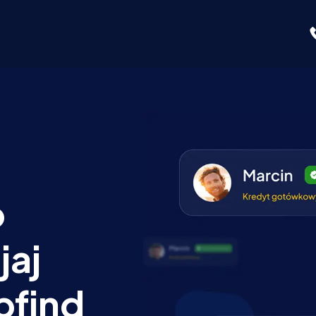
o
jaj
pfind