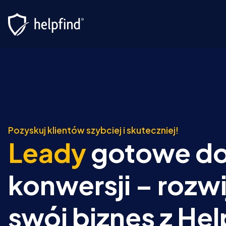
Pozyskuj klientów szybciej i skuteczniej!
Leady
gotowe d
konwersji – rozwi
swój biznes z Hel