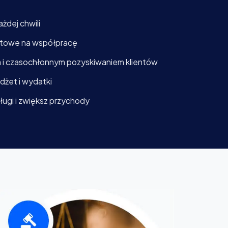
żdej chwili
otowe na współpracę
 i czasochłonnym pozyskiwaniem klientów
dżet i wydatki
sługi i zwiększ przychody