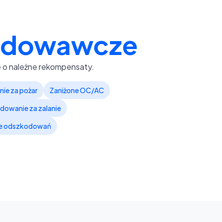
odowawcze
o należne rekompensaty.
ie za pożar
Zaniżone OC/AC
owanie za zalanie
e odszkodowań