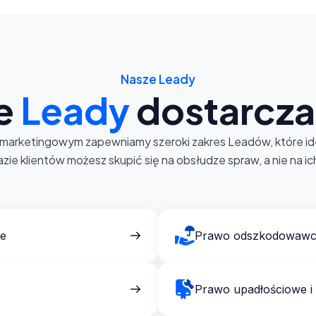
Nasze Leady
ie
Leady
dostarcz
arketingowym zapewniamy szeroki zakres Leadów, które ideal
azie klientów możesz skupić się na obsłudze spraw, a nie na i
we
Prawo odszkodowawc
Prawo upadłościowe i