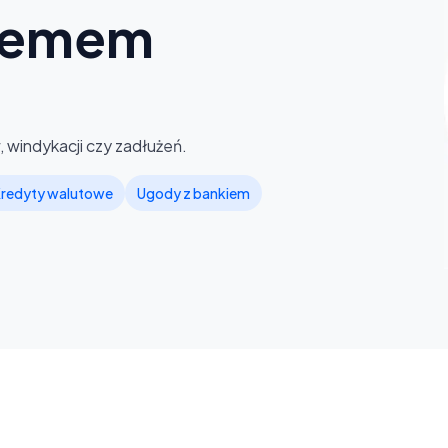
lemem
 windykacji czy zadłużeń.
redyty walutowe
Ugody z bankiem