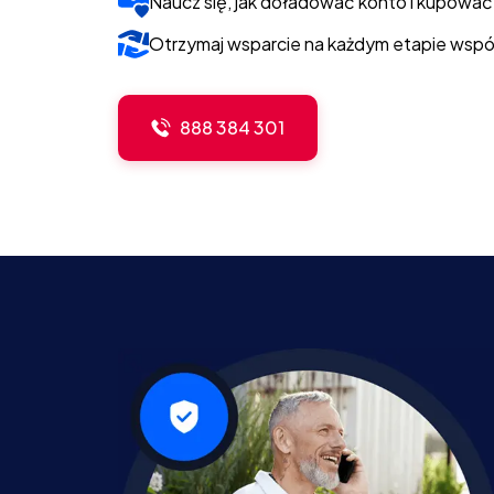
Naucz się, jak doładować konto i kupować
Otrzymaj wsparcie na każdym etapie wspó
888 384 301