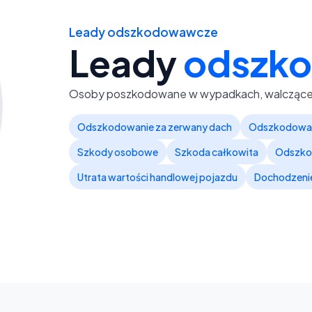
Leady odszkodowawcze
Leady
odszk
Osoby poszkodowane w wypadkach, walczące 
Odszkodowanie za zerwany dach
Odszkodowan
Szkody osobowe
Szkoda całkowita
Odszkod
Utrata wartości handlowej pojazdu
Dochodzeni