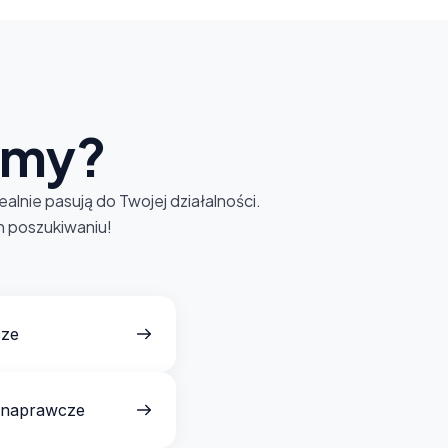
amy?
nie pasują do Twojej działalności.
ch poszukiwaniu!
ze
 naprawcze