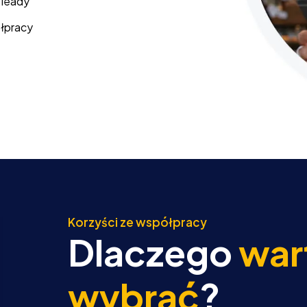
 leady
łpracy
Korzyści ze współpracy
Dlaczego
war
wybrać
?