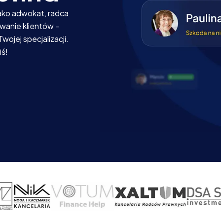
Jako adwokat, radca
wanie klientów –
jej specjalizacji.
iś!