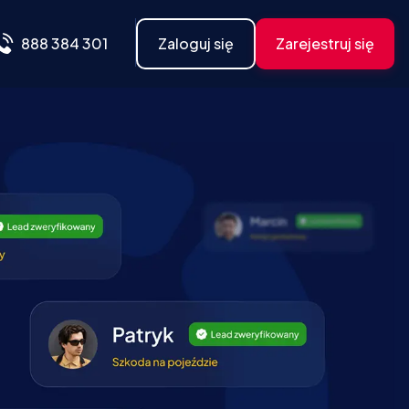
888 384 301
Zaloguj się
Zarejestruj się