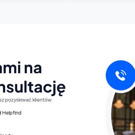
ami na
sultację
esz pozyskiwać klientów.
d Helpfind